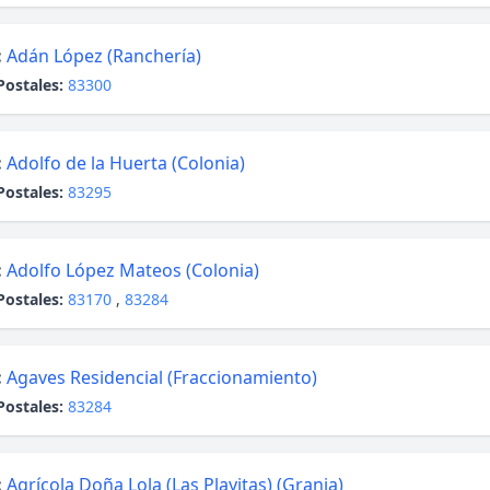
:
Adán López (Ranchería)
Postales:
83300
:
Adolfo de la Huerta (Colonia)
Postales:
83295
:
Adolfo López Mateos (Colonia)
Postales:
83170
,
83284
:
Agaves Residencial (Fraccionamiento)
Postales:
83284
:
Agrícola Doña Lola (Las Playitas) (Granja)