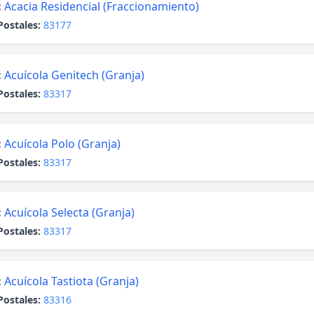
:
Acacia Residencial (Fraccionamiento)
Postales:
83177
:
Acuícola Genitech (Granja)
Postales:
83317
:
Acuícola Polo (Granja)
Postales:
83317
:
Acuícola Selecta (Granja)
Postales:
83317
:
Acuícola Tastiota (Granja)
Postales:
83316