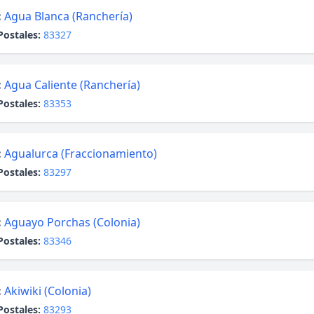
:
Agua Blanca (Ranchería)
Postales:
83327
:
Agua Caliente (Ranchería)
Postales:
83353
:
Agualurca (Fraccionamiento)
Postales:
83297
:
Aguayo Porchas (Colonia)
Postales:
83346
:
Akiwiki (Colonia)
Postales:
83293