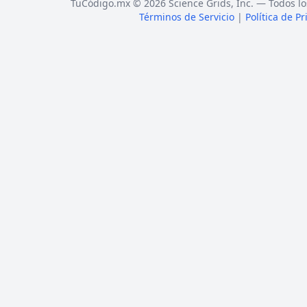
TuCódigo.mx © 2026 Science Grids, Inc. — Todos lo
Términos de Servicio
|
Política de P