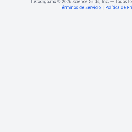
TuCódigo.mx © 2026 Science Grids, Inc. — Todos lo
Términos de Servicio
|
Política de P