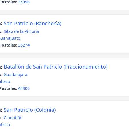
Postales:
35090
:
San Patricio (Ranchería)
o:
Silao de la Victoria
uanajuato
Postales:
36274
:
Batallón de San Patricio (Fraccionamiento)
o:
Guadalajara
alisco
Postales:
44300
:
San Patricio (Colonia)
o:
Cihuatlán
alisco