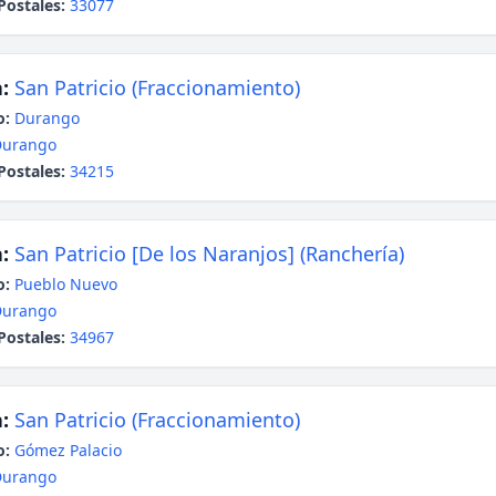
Postales:
33077
:
San Patricio (Fraccionamiento)
o:
Durango
Durango
Postales:
34215
:
San Patricio [De los Naranjos] (Ranchería)
o:
Pueblo Nuevo
Durango
Postales:
34967
:
San Patricio (Fraccionamiento)
o:
Gómez Palacio
Durango