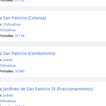
Postales:
31122
:
San Patricio (Colonia)
o:
Chihuahua
Chihuahua
Postales:
31134
:
San Patricio (Condominio)
o:
Juárez
Chihuahua
Postales:
32340
:
Jardines de San Patricio IV (Fraccionamiento)
o:
Juárez
Chihuahua