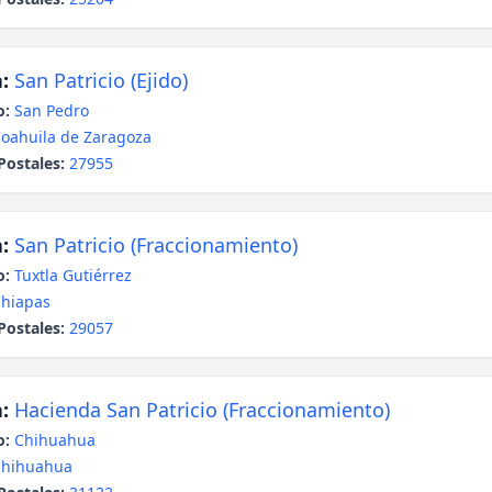
:
San Patricio (Ejido)
o:
San Pedro
oahuila de Zaragoza
Postales:
27955
:
San Patricio (Fraccionamiento)
o:
Tuxtla Gutiérrez
hiapas
Postales:
29057
:
Hacienda San Patricio (Fraccionamiento)
o:
Chihuahua
Chihuahua