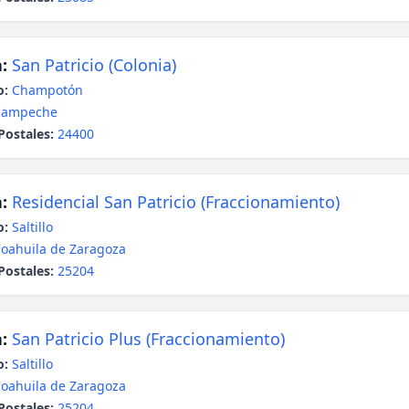
:
San Patricio (Colonia)
o:
Champotón
Campeche
Postales:
24400
:
Residencial San Patricio (Fraccionamiento)
o:
Saltillo
oahuila de Zaragoza
Postales:
25204
:
San Patricio Plus (Fraccionamiento)
o:
Saltillo
oahuila de Zaragoza
Postales:
25204