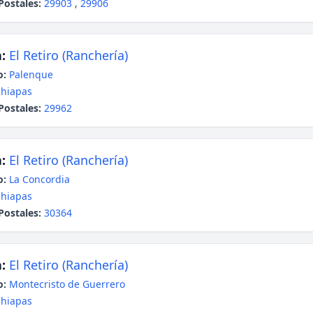
Postales:
29903
,
29906
:
El Retiro (Ranchería)
o:
Palenque
hiapas
Postales:
29962
:
El Retiro (Ranchería)
o:
La Concordia
hiapas
Postales:
30364
:
El Retiro (Ranchería)
o:
Montecristo de Guerrero
hiapas