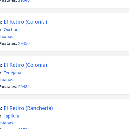
Postales:
29040
:
El Retiro (Colonia)
o:
Oxchuc
hiapas
Postales:
29450
:
El Retiro (Colonia)
o:
Tenejapa
hiapas
Postales:
29484
:
El Retiro (Ranchería)
o:
Tapilula
hiapas