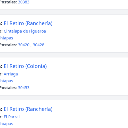
Postales:
30383
:
El Retiro (Ranchería)
o:
Cintalapa de Figueroa
hiapas
Postales:
30420
,
30428
:
El Retiro (Colonia)
o:
Arriaga
hiapas
Postales:
30453
:
El Retiro (Ranchería)
o:
El Parral
hiapas