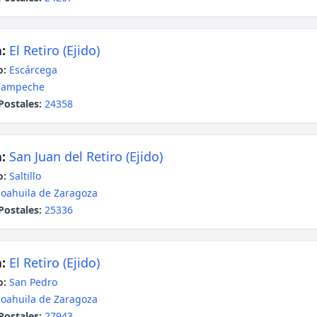
:
El Retiro (Ejido)
o:
Escárcega
Campeche
Postales:
24358
:
San Juan del Retiro (Ejido)
o:
Saltillo
oahuila de Zaragoza
Postales:
25336
:
El Retiro (Ejido)
o:
San Pedro
oahuila de Zaragoza
Postales:
27943