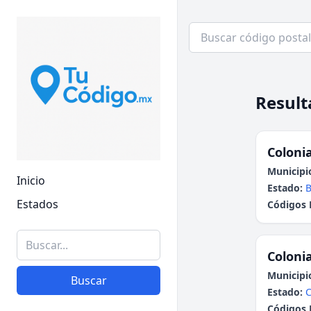
Result
Colonia
Municipi
Inicio
Estado:
B
Estados
Códigos 
Colonia
Municipi
Buscar
Estado:
Códigos 