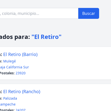
Buscar
ados para:
"El Retiro"
:
El Retiro (Barrio)
o:
Mulegé
aja California Sur
Postales:
23920
:
El Retiro (Rancho)
o:
Palizada
Campeche
Postales:
24207