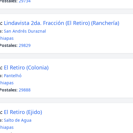
Postales:
29734
:
Lindavista 2da. Fracción (El Retiro) (Ranchería)
o:
San Andrés Duraznal
hiapas
Postales:
29829
:
El Retiro (Colonia)
o:
Pantelhó
hiapas
Postales:
29888
:
El Retiro (Ejido)
o:
Salto de Agua
hiapas