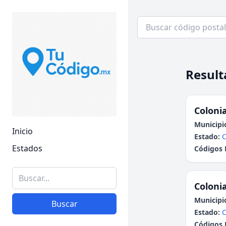
Result
Colonia
Municipi
Inicio
Estado:
Estados
Códigos 
Colonia
Municipi
Buscar
Estado:
Códigos 