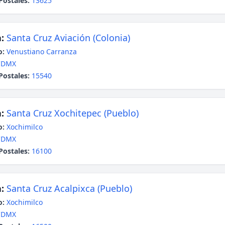
Postales:
13625
:
Santa Cruz Aviación (Colonia)
o:
Venustiano Carranza
CDMX
Postales:
15540
:
Santa Cruz Xochitepec (Pueblo)
o:
Xochimilco
CDMX
Postales:
16100
:
Santa Cruz Acalpixca (Pueblo)
o:
Xochimilco
CDMX