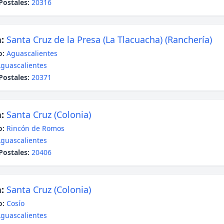
Postales:
20316
:
Santa Cruz de la Presa (La Tlacuacha) (Ranchería)
o:
Aguascalientes
guascalientes
Postales:
20371
:
Santa Cruz (Colonia)
o:
Rincón de Romos
guascalientes
Postales:
20406
:
Santa Cruz (Colonia)
o:
Cosío
guascalientes