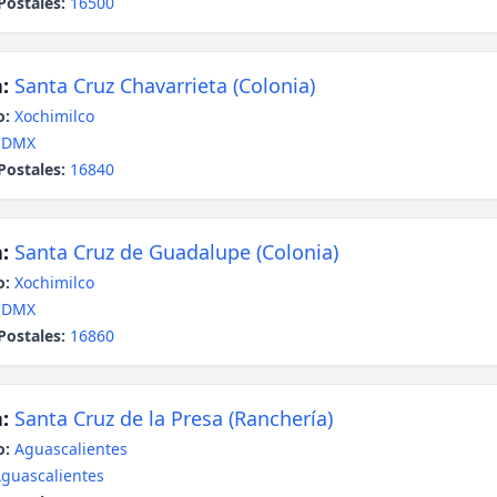
Postales:
16500
:
Santa Cruz Chavarrieta (Colonia)
o:
Xochimilco
CDMX
Postales:
16840
:
Santa Cruz de Guadalupe (Colonia)
o:
Xochimilco
CDMX
Postales:
16860
:
Santa Cruz de la Presa (Ranchería)
o:
Aguascalientes
guascalientes