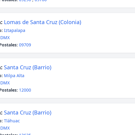
:
Lomas de Santa Cruz (Colonia)
o:
Iztapalapa
CDMX
Postales:
09709
:
Santa Cruz (Barrio)
o:
Milpa Alta
CDMX
Postales:
12000
:
Santa Cruz (Barrio)
o:
Tláhuac
CDMX