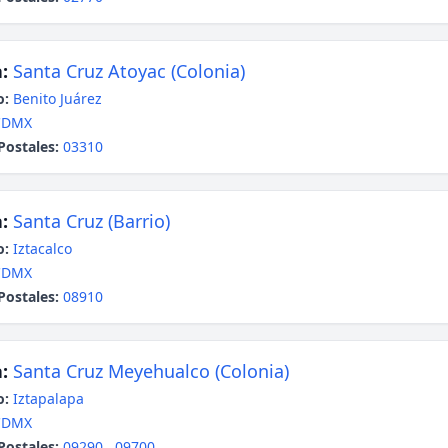
:
Santa Cruz Atoyac (Colonia)
o:
Benito Juárez
CDMX
Postales:
03310
:
Santa Cruz (Barrio)
o:
Iztacalco
CDMX
Postales:
08910
:
Santa Cruz Meyehualco (Colonia)
o:
Iztapalapa
CDMX
Postales:
09290
,
09700