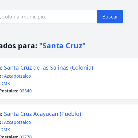
Buscar
ados para:
"Santa Cruz"
:
Santa Cruz de las Salinas (Colonia)
o:
Azcapotzalco
CDMX
Postales:
02340
:
Santa Cruz Acayucan (Pueblo)
o:
Azcapotzalco
CDMX
Postales:
02770