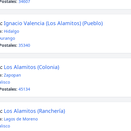
Postales:
34607
:
Ignacio Valencia (Los Alamitos) (Pueblo)
o:
Hidalgo
Durango
Postales:
35340
:
Los Alamitos (Colonia)
o:
Zapopan
alisco
Postales:
45134
:
Los Alamitos (Ranchería)
o:
Lagos de Moreno
alisco