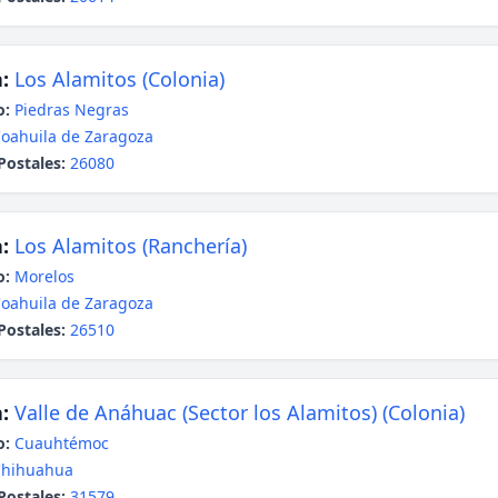
:
Los Alamitos (Colonia)
o:
Piedras Negras
oahuila de Zaragoza
Postales:
26080
:
Los Alamitos (Ranchería)
o:
Morelos
oahuila de Zaragoza
Postales:
26510
:
Valle de Anáhuac (Sector los Alamitos) (Colonia)
o:
Cuauhtémoc
Chihuahua
Postales:
31579