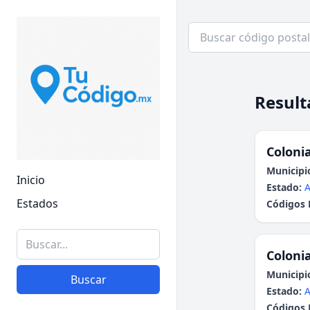
Result
Colonia
Municipi
Inicio
Estado:
A
Estados
Códigos 
Colonia
Municipi
Buscar
Estado:
A
Códigos 