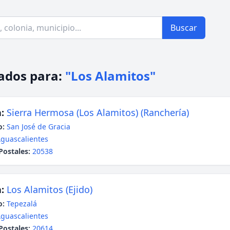
Buscar
ados para:
"Los Alamitos"
:
Sierra Hermosa (Los Alamitos) (Ranchería)
o:
San José de Gracia
guascalientes
Postales:
20538
:
Los Alamitos (Ejido)
o:
Tepezalá
guascalientes
Postales:
20614