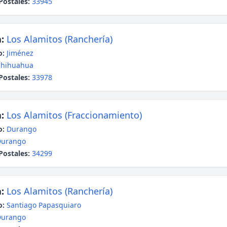
Postales:
33945
:
Los Alamitos (Ranchería)
o:
Jiménez
Chihuahua
Postales:
33978
:
Los Alamitos (Fraccionamiento)
o:
Durango
Durango
Postales:
34299
:
Los Alamitos (Ranchería)
o:
Santiago Papasquiaro
Durango