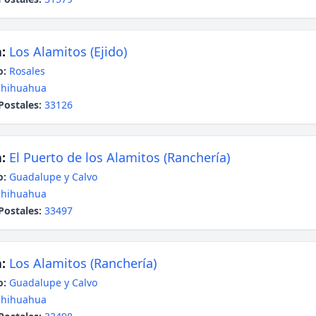
:
Los Alamitos (Ejido)
o:
Rosales
Chihuahua
Postales:
33126
:
El Puerto de los Alamitos (Ranchería)
o:
Guadalupe y Calvo
Chihuahua
Postales:
33497
:
Los Alamitos (Ranchería)
o:
Guadalupe y Calvo
Chihuahua