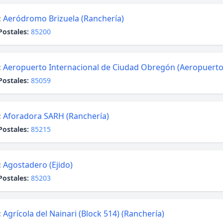
:
Aeródromo Brizuela (Ranchería)
Postales:
85200
:
Aeropuerto Internacional de Ciudad Obregón (Aeropuerto
Postales:
85059
:
Aforadora SARH (Ranchería)
Postales:
85215
:
Agostadero (Ejido)
Postales:
85203
:
Agrícola del Nainari (Block 514) (Ranchería)