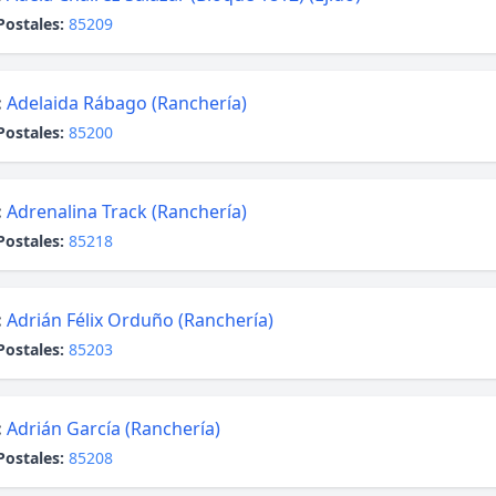
Postales:
85209
:
Adelaida Rábago (Ranchería)
Postales:
85200
:
Adrenalina Track (Ranchería)
Postales:
85218
:
Adrián Félix Orduño (Ranchería)
Postales:
85203
:
Adrián García (Ranchería)
Postales:
85208