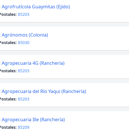
:
Agrofrutícola Guaymitas (Ejido)
Postales:
85203
:
Agrónomos (Colonia)
Postales:
85030
:
Agropecuaria 4G (Ranchería)
Postales:
85203
:
Agropecuaria del Río Yaqui (Ranchería)
Postales:
85203
:
Agropecuaria Ille (Ranchería)
Postales:
85209