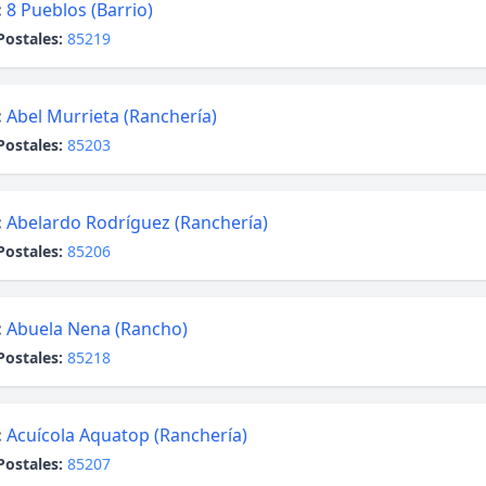
:
8 Pueblos (Barrio)
Postales:
85219
:
Abel Murrieta (Ranchería)
Postales:
85203
:
Abelardo Rodríguez (Ranchería)
Postales:
85206
:
Abuela Nena (Rancho)
Postales:
85218
:
Acuícola Aquatop (Ranchería)
Postales:
85207