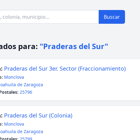
Buscar
ados para:
"Praderas del Sur"
:
Praderas del Sur 3er. Sector (Fraccionamiento)
o:
Monclova
oahuila de Zaragoza
Postales:
25796
:
Praderas del Sur (Colonia)
o:
Monclova
oahuila de Zaragoza
Postales:
25799