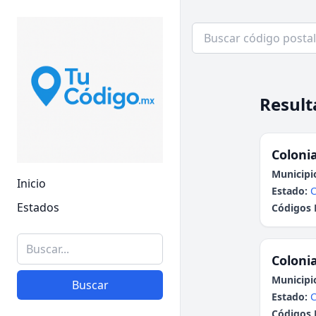
Result
Colonia
Municipi
Inicio
Estado:
C
Estados
Códigos 
Colonia
Municipi
Buscar
Estado:
C
Códigos 