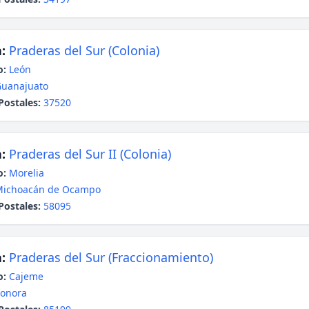
:
Praderas del Sur (Colonia)
o:
León
uanajuato
Postales:
37520
:
Praderas del Sur II (Colonia)
o:
Morelia
Michoacán de Ocampo
Postales:
58095
:
Praderas del Sur (Fraccionamiento)
o:
Cajeme
onora