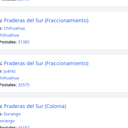
:
Praderas del Sur (Fraccionamiento)
o:
Chihuahua
Chihuahua
Postales:
31385
:
Praderas del Sur (Fraccionamiento)
o:
Juárez
Chihuahua
Postales:
32575
:
Praderas del Sur (Colonia)
o:
Durango
Durango
Postales:
34197