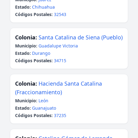
Estado:
Chihuahua
Códigos Postales:
32543
Colonia:
Santa Catalina de Siena (Pueblo)
Municipio:
Guadalupe Victoria
Estado:
Durango
Códigos Postales:
34715
Colonia:
Hacienda Santa Catalina
(Fraccionamiento)
Municipio:
León
Estado:
Guanajuato
Códigos Postales:
37235