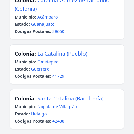
Colonia:
Catalina Gómez de Larrondo
(Colonia)
Municipio:
Acámbaro
Estado:
Guanajuato
Códigos Postales:
38660
Colonia:
La Catalina (Pueblo)
Municipio:
Ometepec
Estado:
Guerrero
Códigos Postales:
41729
Colonia:
Santa Catalina (Ranchería)
Municipio:
Nopala de Villagrán
Estado:
Hidalgo
Códigos Postales:
42488