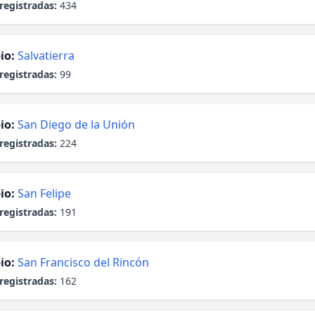
registradas:
434
io:
Salvatierra
registradas:
99
io:
San Diego de la Unión
registradas:
224
io:
San Felipe
registradas:
191
io:
San Francisco del Rincón
registradas:
162