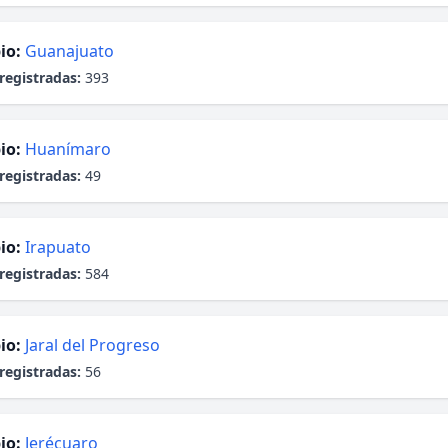
io:
Guanajuato
registradas:
393
io:
Huanímaro
registradas:
49
io:
Irapuato
registradas:
584
io:
Jaral del Progreso
registradas:
56
io:
Jerécuaro