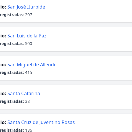
io:
San José Iturbide
registradas:
207
io:
San Luis de la Paz
registradas:
500
io:
San Miguel de Allende
registradas:
415
io:
Santa Catarina
registradas:
38
io:
Santa Cruz de Juventino Rosas
registradas:
186