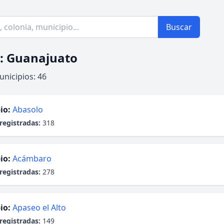
Buscar
: Guanajuato
unicipios: 46
io:
Abasolo
registradas:
318
io:
Acámbaro
registradas:
278
io:
Apaseo el Alto
registradas:
149