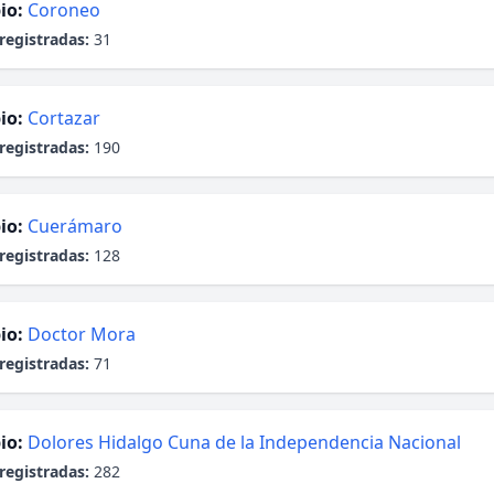
io:
Coroneo
registradas:
31
io:
Cortazar
registradas:
190
io:
Cuerámaro
registradas:
128
io:
Doctor Mora
registradas:
71
io:
Dolores Hidalgo Cuna de la Independencia Nacional
registradas:
282