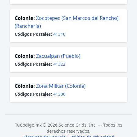
Colonia:
Xocotepec (San Marcos del Rancho)
(Ranchería)
Códigos Postales:
41310
Colonia:
Zacualpan (Pueblo)
Códigos Postales:
41322
Colonia:
Zona Militar (Colonia)
Códigos Postales:
41300
TuCódigo.mx © 2026 Science Grids, Inc. — Todos los
derechos reservados.