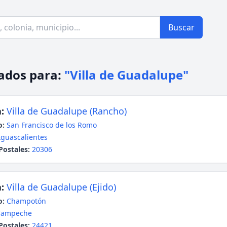
Buscar
ados para:
"Villa de Guadalupe"
:
Villa de Guadalupe (Rancho)
o:
San Francisco de los Romo
guascalientes
Postales:
20306
:
Villa de Guadalupe (Ejido)
o:
Champotón
Campeche
Postales:
24421