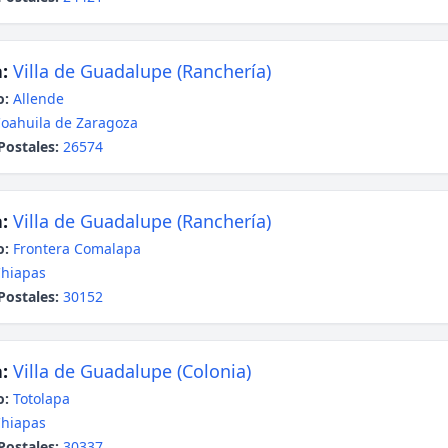
:
Villa de Guadalupe (Ranchería)
o:
Allende
oahuila de Zaragoza
Postales:
26574
:
Villa de Guadalupe (Ranchería)
o:
Frontera Comalapa
hiapas
Postales:
30152
:
Villa de Guadalupe (Colonia)
o:
Totolapa
hiapas
Postales:
30337