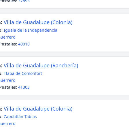
Postales:
37893
:
Villa de Guadalupe (Colonia)
o:
Iguala de la Independencia
uerrero
Postales:
40010
:
Villa de Guadalupe (Ranchería)
o:
Tlapa de Comonfort
uerrero
Postales:
41303
:
Villa de Guadalupe (Colonia)
o:
Zapotitlán Tablas
uerrero