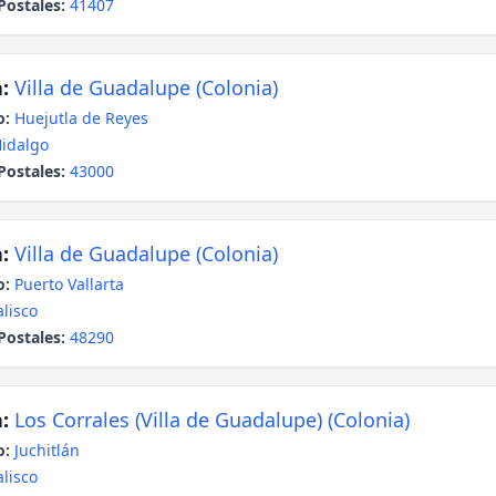
Postales:
41407
:
Villa de Guadalupe (Colonia)
o:
Huejutla de Reyes
idalgo
Postales:
43000
:
Villa de Guadalupe (Colonia)
o:
Puerto Vallarta
alisco
Postales:
48290
:
Los Corrales (Villa de Guadalupe) (Colonia)
o:
Juchitlán
alisco