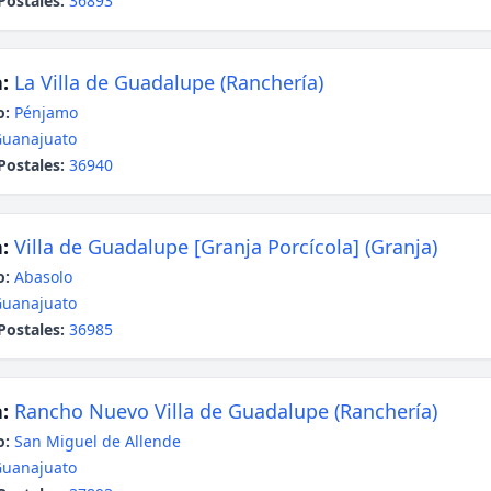
Postales:
36893
:
La Villa de Guadalupe (Ranchería)
o:
Pénjamo
uanajuato
Postales:
36940
:
Villa de Guadalupe [Granja Porcícola] (Granja)
o:
Abasolo
uanajuato
Postales:
36985
:
Rancho Nuevo Villa de Guadalupe (Ranchería)
o:
San Miguel de Allende
uanajuato