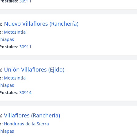
Postales:
30911
:
Nuevo Villaflores (Ranchería)
o:
Motozintla
hiapas
Postales:
30911
:
Unión Villaflores (Ejido)
o:
Motozintla
hiapas
Postales:
30914
:
Villaflores (Ranchería)
o:
Honduras de la Sierra
hiapas