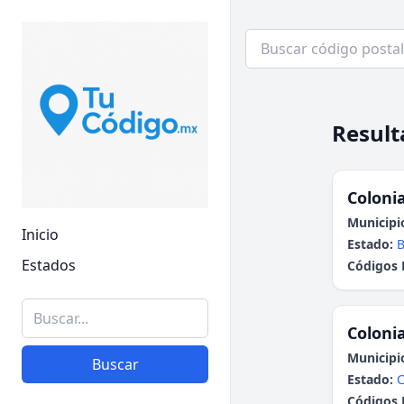
Result
Colonia
Municipi
Inicio
Estado:
B
Estados
Códigos 
Colonia
Municipi
Buscar
Estado:
C
Códigos 