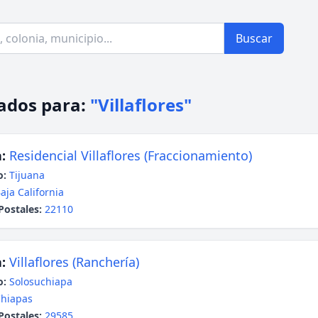
Buscar
ados para:
"Villaflores"
:
Residencial Villaflores (Fraccionamiento)
o:
Tijuana
aja California
Postales:
22110
:
Villaflores (Ranchería)
o:
Solosuchiapa
hiapas
Postales:
29585