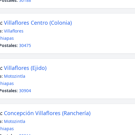
Postales:
30188
:
Villaflores Centro (Colonia)
o:
Villaflores
hiapas
Postales:
30475
:
Villaflores (Ejido)
o:
Motozintla
hiapas
Postales:
30904
:
Concepción Villaflores (Ranchería)
o:
Motozintla
hiapas