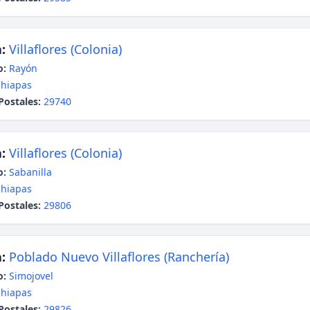
:
Villaflores (Colonia)
o:
Rayón
hiapas
Postales:
29740
:
Villaflores (Colonia)
o:
Sabanilla
hiapas
Postales:
29806
:
Poblado Nuevo Villaflores (Ranchería)
o:
Simojovel
hiapas
Postales:
29826