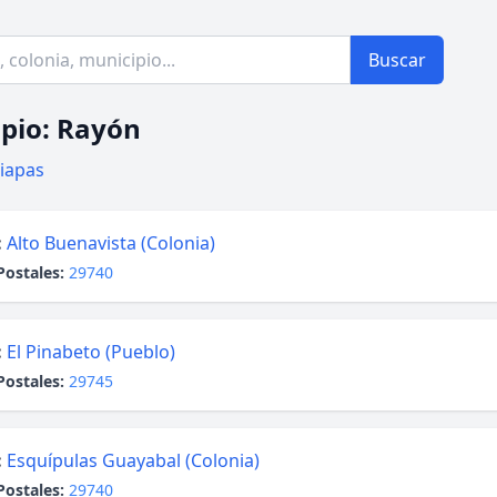
Buscar
pio: Rayón
iapas
:
Alto Buenavista (Colonia)
Postales:
29740
:
El Pinabeto (Pueblo)
Postales:
29745
:
Esquípulas Guayabal (Colonia)
Postales:
29740