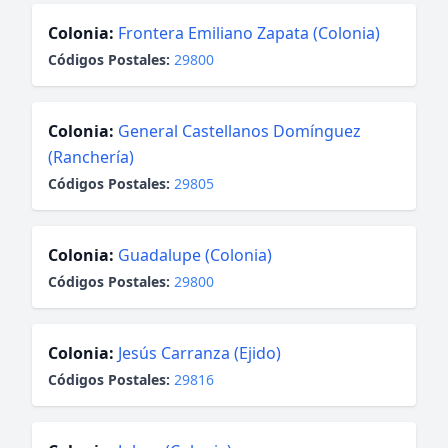
Colonia:
Frontera Emiliano Zapata (Colonia)
Códigos Postales:
29800
Colonia:
General Castellanos Domínguez
(Ranchería)
Códigos Postales:
29805
Colonia:
Guadalupe (Colonia)
Códigos Postales:
29800
Colonia:
Jesús Carranza (Ejido)
Códigos Postales:
29816