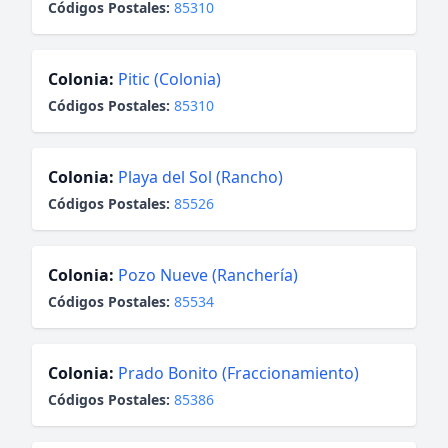
Códigos Postales:
85310
Colonia:
Pitic (Colonia)
Códigos Postales:
85310
Colonia:
Playa del Sol (Rancho)
Códigos Postales:
85526
Colonia:
Pozo Nueve (Ranchería)
Códigos Postales:
85534
Colonia:
Prado Bonito (Fraccionamiento)
Códigos Postales:
85386