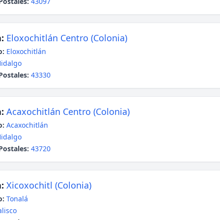
Postales:
43097
:
Eloxochitlán Centro (Colonia)
o:
Eloxochitlán
idalgo
Postales:
43330
:
Acaxochitlán Centro (Colonia)
o:
Acaxochitlán
idalgo
Postales:
43720
:
Xicoxochitl (Colonia)
o:
Tonalá
alisco