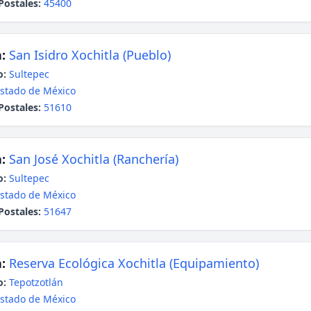
Postales:
45400
:
San Isidro Xochitla (Pueblo)
o:
Sultepec
stado de México
Postales:
51610
:
San José Xochitla (Ranchería)
o:
Sultepec
stado de México
Postales:
51647
:
Reserva Ecológica Xochitla (Equipamiento)
o:
Tepotzotlán
stado de México