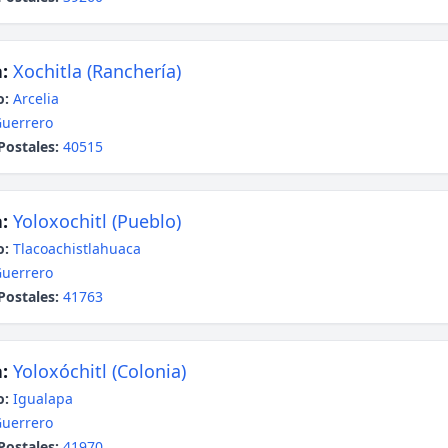
:
Xochitla (Ranchería)
o:
Arcelia
uerrero
Postales:
40515
:
Yoloxochitl (Pueblo)
o:
Tlacoachistlahuaca
uerrero
Postales:
41763
:
Yoloxóchitl (Colonia)
o:
Igualapa
uerrero
Postales:
41970