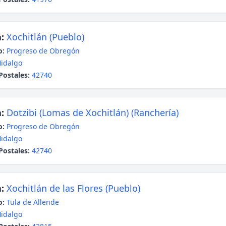
:
Xochitlán (Pueblo)
o:
Progreso de Obregón
idalgo
Postales:
42740
:
Dotzibi (Lomas de Xochitlán) (Ranchería)
o:
Progreso de Obregón
idalgo
Postales:
42740
:
Xochitlán de las Flores (Pueblo)
o:
Tula de Allende
idalgo