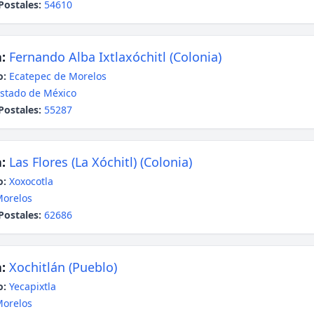
Postales:
54610
:
Fernando Alba Ixtlaxóchitl (Colonia)
o:
Ecatepec de Morelos
stado de México
Postales:
55287
:
Las Flores (La Xóchitl) (Colonia)
o:
Xoxocotla
orelos
Postales:
62686
:
Xochitlán (Pueblo)
o:
Yecapixtla
orelos