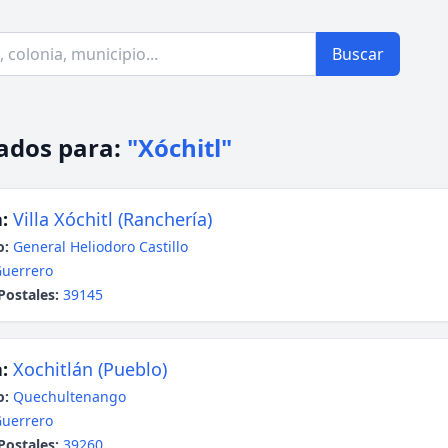
Buscar
ados para:
"Xóchitl"
:
Villa Xóchitl (Ranchería)
o:
General Heliodoro Castillo
uerrero
Postales:
39145
:
Xochitlán (Pueblo)
o:
Quechultenango
uerrero
Postales:
39260