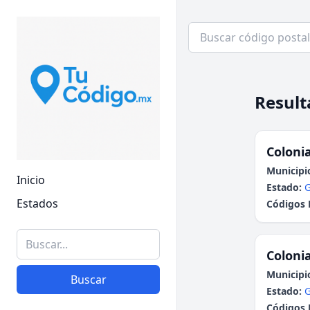
Result
Colonia
Municipi
Inicio
Estado:
G
Estados
Códigos 
Colonia
Municipi
Buscar
Estado:
G
Códigos 