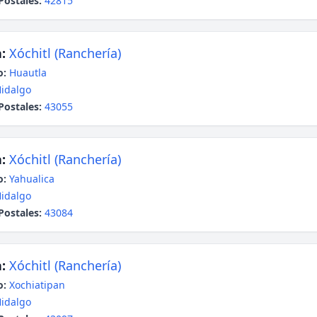
Postales:
42815
:
Xóchitl (Ranchería)
o:
Huautla
idalgo
Postales:
43055
:
Xóchitl (Ranchería)
o:
Yahualica
idalgo
Postales:
43084
:
Xóchitl (Ranchería)
o:
Xochiatipan
idalgo