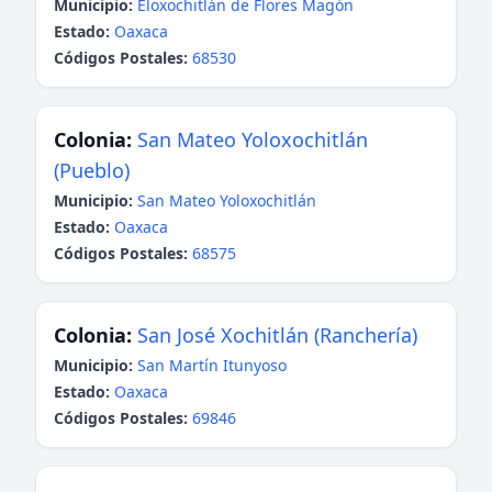
Municipio:
Eloxochitlán de Flores Magón
Estado:
Oaxaca
Códigos Postales:
68530
Colonia:
San Mateo Yoloxochitlán
(Pueblo)
Municipio:
San Mateo Yoloxochitlán
Estado:
Oaxaca
Códigos Postales:
68575
Colonia:
San José Xochitlán (Ranchería)
Municipio:
San Martín Itunyoso
Estado:
Oaxaca
Códigos Postales:
69846