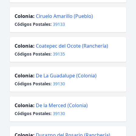
Colonia:
Ciruelo Amarillo (Pueblo)
Códigos Postales:
39133
Colonia:
Coatepec del Ocote (Ranchería)
Códigos Postales:
39135
Colonia:
De La Guadalupe (Colonia)
Códigos Postales:
39130
Colonia:
De la Merced (Colonia)
Códigos Postales:
39130
Colonia:
Durazno del Rosario (Ranchería)