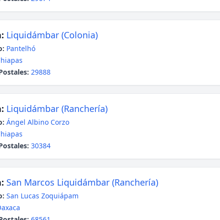
:
Liquidámbar (Colonia)
o:
Pantelhó
hiapas
Postales:
29888
:
Liquidámbar (Ranchería)
o:
Ángel Albino Corzo
hiapas
Postales:
30384
:
San Marcos Liquidámbar (Ranchería)
o:
San Lucas Zoquiápam
Oaxaca
Postales:
68561