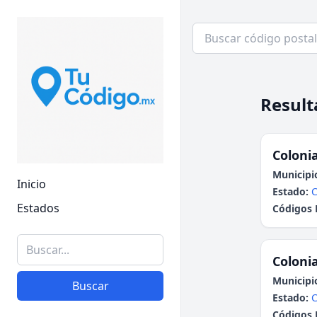
Result
Colonia
Municipi
Inicio
Estado:
C
Estados
Códigos 
Colonia
Municipi
Buscar
Estado:
C
Códigos 