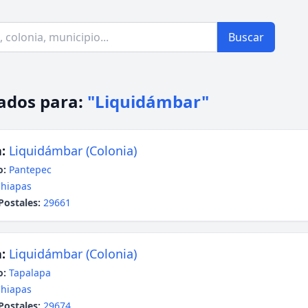
Buscar
ados para:
"Liquidámbar"
:
Liquidámbar (Colonia)
o:
Pantepec
hiapas
Postales:
29661
:
Liquidámbar (Colonia)
o:
Tapalapa
hiapas
Postales:
29674