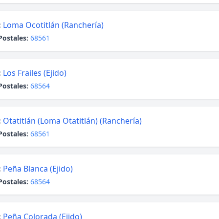
:
Loma Ocotitlán (Ranchería)
Postales:
68561
:
Los Frailes (Ejido)
Postales:
68564
:
Otatitlán (Loma Otatitlán) (Ranchería)
Postales:
68561
:
Peña Blanca (Ejido)
Postales:
68564
:
Peña Colorada (Ejido)