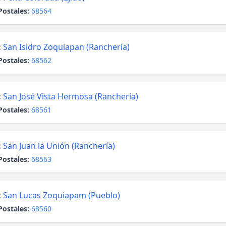
Postales:
68564
:
San Isidro Zoquiapan (Ranchería)
Postales:
68562
:
San José Vista Hermosa (Ranchería)
Postales:
68561
:
San Juan la Unión (Ranchería)
Postales:
68563
:
San Lucas Zoquiapam (Pueblo)
Postales:
68560