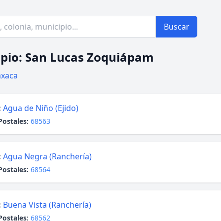
Buscar
pio: San Lucas Zoquiápam
xaca
:
Agua de Niño (Ejido)
Postales:
68563
:
Agua Negra (Ranchería)
Postales:
68564
:
Buena Vista (Ranchería)
Postales:
68562