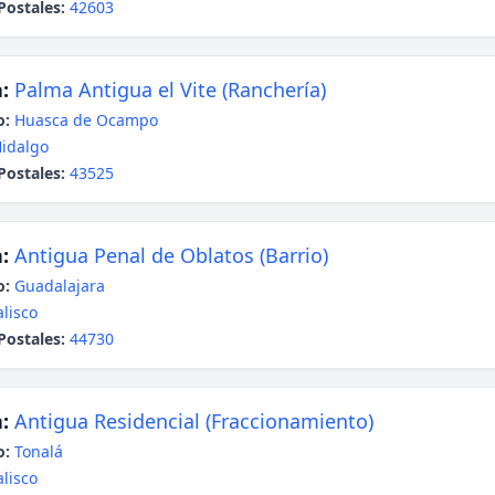
Postales:
42603
:
Palma Antigua el Vite (Ranchería)
o:
Huasca de Ocampo
idalgo
Postales:
43525
:
Antigua Penal de Oblatos (Barrio)
o:
Guadalajara
alisco
Postales:
44730
:
Antigua Residencial (Fraccionamiento)
o:
Tonalá
alisco