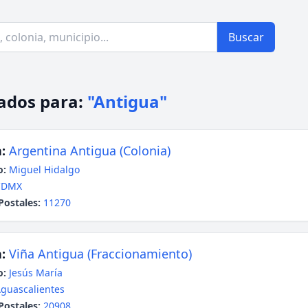
Buscar
ados para:
"Antigua"
:
Argentina Antigua (Colonia)
o:
Miguel Hidalgo
CDMX
Postales:
11270
:
Viña Antigua (Fraccionamiento)
o:
Jesús María
guascalientes
Postales:
20908