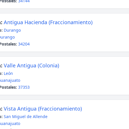
Postales:
34144
:
Antigua Hacienda (Fraccionamiento)
o:
Durango
Durango
Postales:
34204
:
Valle Antigua (Colonia)
o:
León
uanajuato
Postales:
37353
:
Vista Antigua (Fraccionamiento)
o:
San Miguel de Allende
uanajuato