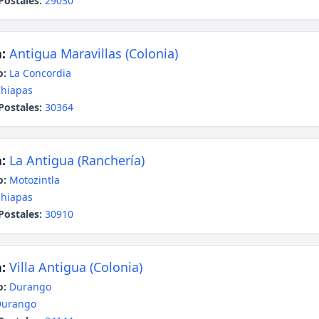
Postales:
29030
:
Antigua Maravillas (Colonia)
o:
La Concordia
hiapas
Postales:
30364
:
La Antigua (Ranchería)
o:
Motozintla
hiapas
Postales:
30910
:
Villa Antigua (Colonia)
o:
Durango
Durango