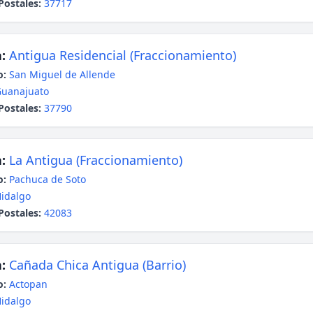
Postales:
37717
:
Antigua Residencial (Fraccionamiento)
o:
San Miguel de Allende
uanajuato
Postales:
37790
:
La Antigua (Fraccionamiento)
o:
Pachuca de Soto
idalgo
Postales:
42083
:
Cañada Chica Antigua (Barrio)
o:
Actopan
idalgo