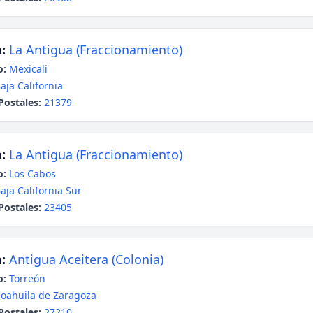
:
La Antigua (Fraccionamiento)
o:
Mexicali
aja California
Postales:
21379
:
La Antigua (Fraccionamiento)
o:
Los Cabos
aja California Sur
Postales:
23405
:
Antigua Aceitera (Colonia)
o:
Torreón
oahuila de Zaragoza
Postales:
27210