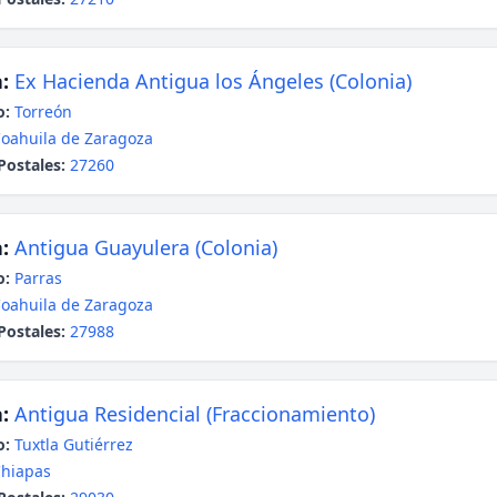
:
Ex Hacienda Antigua los Ángeles (Colonia)
o:
Torreón
oahuila de Zaragoza
Postales:
27260
:
Antigua Guayulera (Colonia)
o:
Parras
oahuila de Zaragoza
Postales:
27988
:
Antigua Residencial (Fraccionamiento)
o:
Tuxtla Gutiérrez
hiapas