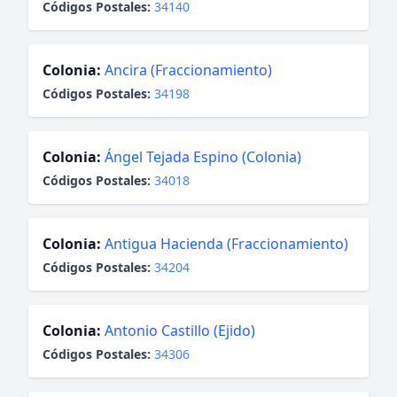
Códigos Postales:
34140
Colonia:
Ancira (Fraccionamiento)
Códigos Postales:
34198
Colonia:
Ángel Tejada Espino (Colonia)
Códigos Postales:
34018
Colonia:
Antigua Hacienda (Fraccionamiento)
Códigos Postales:
34204
Colonia:
Antonio Castillo (Ejido)
Códigos Postales:
34306