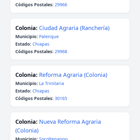
Códigos Postales:
29966
Colonia:
Ciudad Agraria (Ranchería)
Municipio:
Palenque
Estado:
Chiapas
Códigos Postales:
29968
Colonia:
Reforma Agraria (Colonia)
Municipio:
La Trinitaria
Estado:
Chiapas
Códigos Postales:
30165
Colonia:
Nueva Reforma Agraria
(Colonia)
Municipio:
Socoltenango