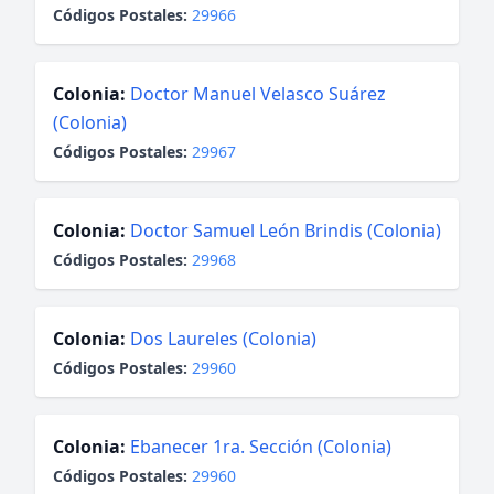
Códigos Postales:
29966
Colonia:
Doctor Manuel Velasco Suárez
(Colonia)
Códigos Postales:
29967
Colonia:
Doctor Samuel León Brindis (Colonia)
Códigos Postales:
29968
Colonia:
Dos Laureles (Colonia)
Códigos Postales:
29960
Colonia:
Ebanecer 1ra. Sección (Colonia)
Códigos Postales:
29960