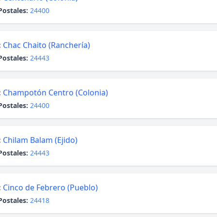
Postales:
24400
:
Chac Chaito (Ranchería)
Postales:
24443
:
Champotón Centro (Colonia)
Postales:
24400
:
Chilam Balam (Ejido)
Postales:
24443
:
Cinco de Febrero (Pueblo)
Postales:
24418