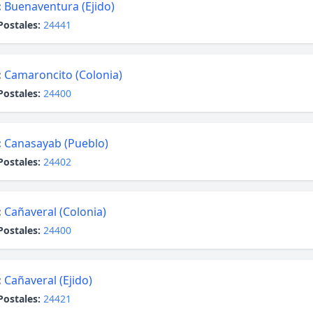
:
Buenaventura (Ejido)
Postales:
24441
:
Camaroncito (Colonia)
Postales:
24400
:
Canasayab (Pueblo)
Postales:
24402
:
Cañaveral (Colonia)
Postales:
24400
:
Cañaveral (Ejido)
Postales:
24421