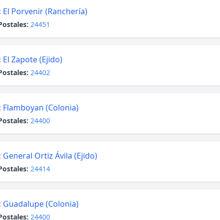
:
El Porvenir (Ranchería)
Postales:
24451
:
El Zapote (Ejido)
Postales:
24402
:
Flamboyan (Colonia)
Postales:
24400
:
General Ortiz Ávila (Ejido)
Postales:
24414
:
Guadalupe (Colonia)
Postales:
24400