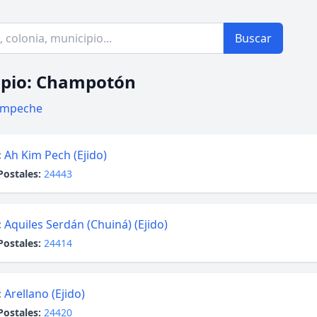
Buscar
ipio: Champotón
mpeche
:
Ah Kim Pech (Ejido)
Postales:
24443
:
Aquiles Serdán (Chuiná) (Ejido)
Postales:
24414
:
Arellano (Ejido)
Postales:
24420