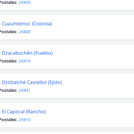
Postales:
24400
:
Cuauhtémoc (Colonia)
Postales:
24400
:
Dzacabuchén (Pueblo)
Postales:
24414
:
Dzitbalché Castellot (Ejido)
Postales:
24441
:
El Caporal (Rancho)
Postales:
24410