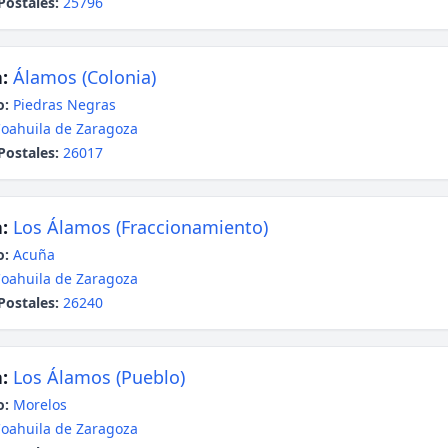
Postales:
25796
:
Álamos (Colonia)
o:
Piedras Negras
oahuila de Zaragoza
Postales:
26017
:
Los Álamos (Fraccionamiento)
o:
Acuña
oahuila de Zaragoza
Postales:
26240
:
Los Álamos (Pueblo)
o:
Morelos
oahuila de Zaragoza