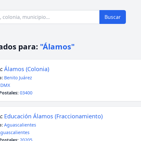
Buscar
ados para:
"Álamos"
:
Álamos (Colonia)
o:
Benito Juárez
CDMX
Postales:
03400
:
Educación Álamos (Fraccionamiento)
o:
Aguascalientes
guascalientes
Postales:
20205