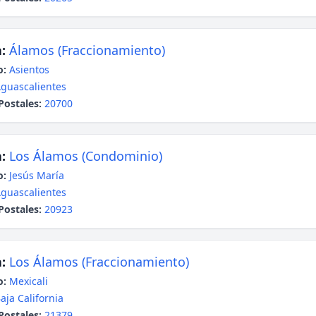
:
Álamos (Fraccionamiento)
o:
Asientos
guascalientes
Postales:
20700
:
Los Álamos (Condominio)
o:
Jesús María
guascalientes
Postales:
20923
:
Los Álamos (Fraccionamiento)
o:
Mexicali
aja California
Postales:
21379