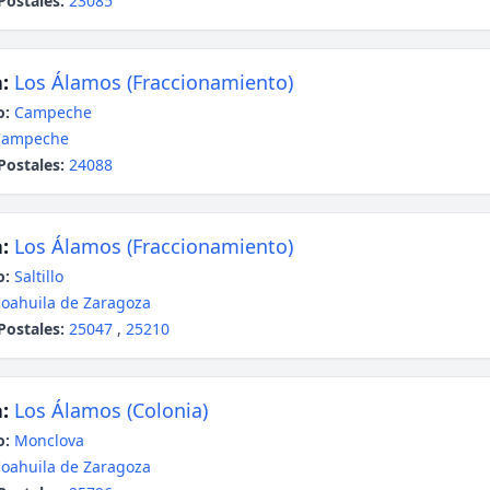
Postales:
23085
:
Los Álamos (Fraccionamiento)
o:
Campeche
Campeche
Postales:
24088
:
Los Álamos (Fraccionamiento)
o:
Saltillo
oahuila de Zaragoza
Postales:
25047
,
25210
:
Los Álamos (Colonia)
o:
Monclova
oahuila de Zaragoza