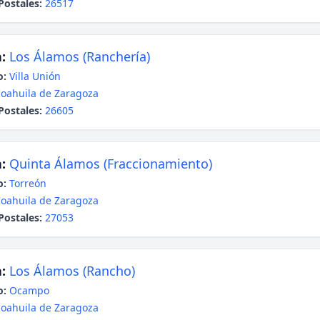
Postales:
26517
:
Los Álamos (Ranchería)
o:
Villa Unión
oahuila de Zaragoza
Postales:
26605
:
Quinta Álamos (Fraccionamiento)
o:
Torreón
oahuila de Zaragoza
Postales:
27053
:
Los Álamos (Rancho)
o:
Ocampo
oahuila de Zaragoza