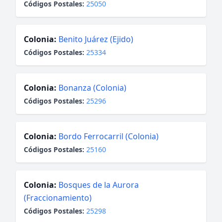
Códigos Postales:
25050
Colonia:
Benito Juárez (Ejido)
Códigos Postales:
25334
Colonia:
Bonanza (Colonia)
Códigos Postales:
25296
Colonia:
Bordo Ferrocarril (Colonia)
Códigos Postales:
25160
Colonia:
Bosques de la Aurora
(Fraccionamiento)
Códigos Postales:
25298