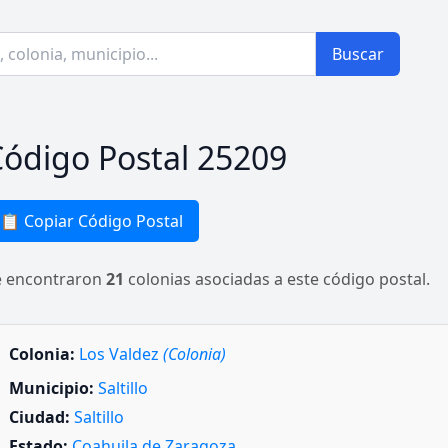
Buscar
ódigo Postal 25209
📋 Copiar Código Postal
e encontraron
21
colonias asociadas a este código postal.
Colonia:
Los Valdez
(Colonia)
Municipio:
Saltillo
Ciudad:
Saltillo
Estado:
Coahuila de Zaragoza