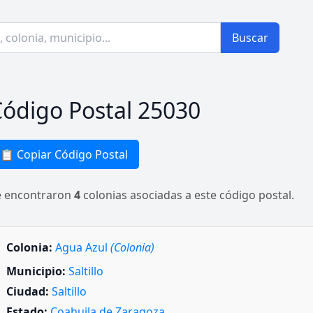
Buscar
ódigo Postal 25030
📋 Copiar Código Postal
e encontraron
4
colonias asociadas a este código postal.
Colonia:
Agua Azul
(Colonia)
Municipio:
Saltillo
Ciudad:
Saltillo
Estado:
Coahuila de Zaragoza