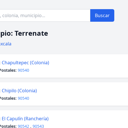
Buscar
pio: Terrenate
axcala
:
Chapultepec (Colonia)
Postales:
90540
:
Chipilo (Colonia)
Postales:
90540
:
El Capulín (Ranchería)
Postales:
90542
,
90543