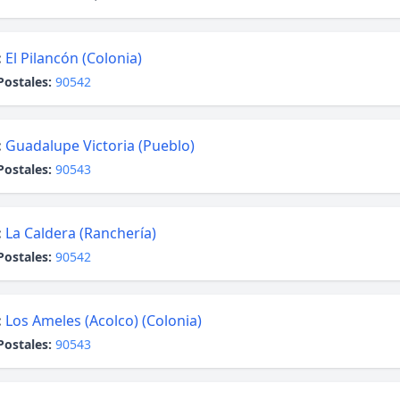
:
El Pilancón (Colonia)
Postales:
90542
:
Guadalupe Victoria (Pueblo)
Postales:
90543
:
La Caldera (Ranchería)
Postales:
90542
:
Los Ameles (Acolco) (Colonia)
Postales:
90543