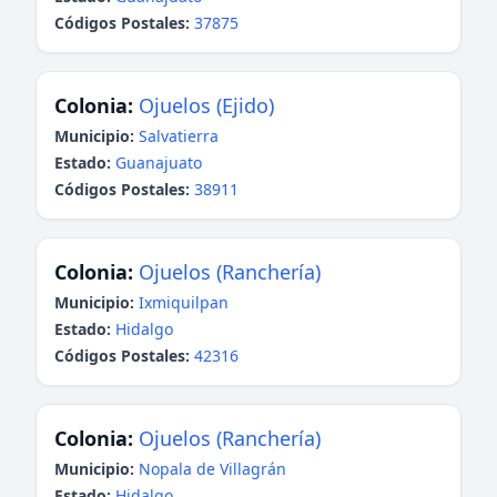
Códigos Postales:
37875
Colonia:
Ojuelos (Ejido)
Municipio:
Salvatierra
Estado:
Guanajuato
Códigos Postales:
38911
Colonia:
Ojuelos (Ranchería)
Municipio:
Ixmiquilpan
Estado:
Hidalgo
Códigos Postales:
42316
Colonia:
Ojuelos (Ranchería)
Municipio:
Nopala de Villagrán
Estado:
Hidalgo