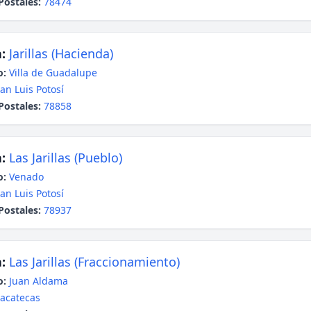
Postales:
78474
:
Jarillas (Hacienda)
o:
Villa de Guadalupe
an Luis Potosí
Postales:
78858
:
Las Jarillas (Pueblo)
o:
Venado
an Luis Potosí
Postales:
78937
:
Las Jarillas (Fraccionamiento)
o:
Juan Aldama
acatecas