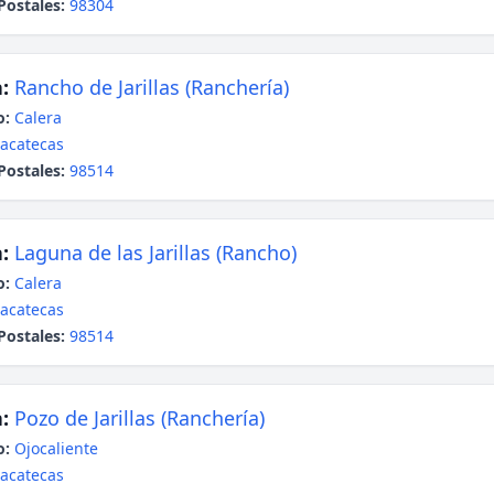
Postales:
98304
:
Rancho de Jarillas (Ranchería)
o:
Calera
acatecas
Postales:
98514
:
Laguna de las Jarillas (Rancho)
o:
Calera
acatecas
Postales:
98514
:
Pozo de Jarillas (Ranchería)
o:
Ojocaliente
acatecas