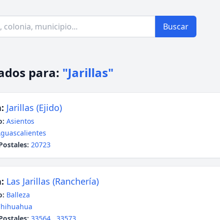
Buscar
ados para:
"Jarillas"
:
Jarillas (Ejido)
o:
Asientos
guascalientes
Postales:
20723
:
Las Jarillas (Ranchería)
o:
Balleza
Chihuahua
Postales:
33564
,
33573