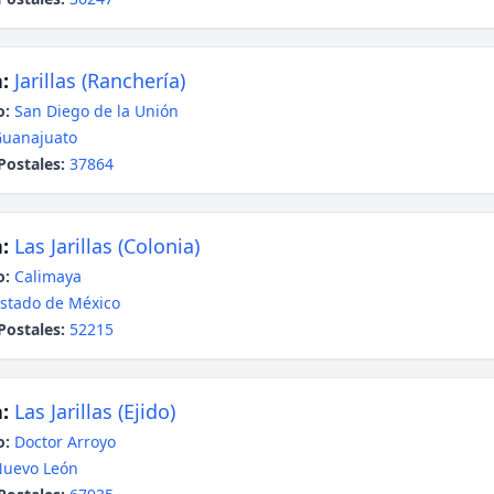
:
Jarillas (Ranchería)
o:
San Diego de la Unión
uanajuato
Postales:
37864
:
Las Jarillas (Colonia)
o:
Calimaya
stado de México
Postales:
52215
:
Las Jarillas (Ejido)
o:
Doctor Arroyo
uevo León