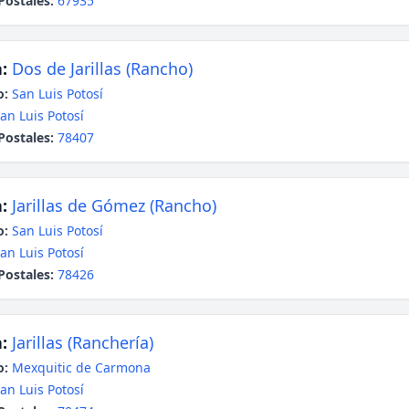
Postales:
67935
:
Dos de Jarillas (Rancho)
o:
San Luis Potosí
an Luis Potosí
Postales:
78407
:
Jarillas de Gómez (Rancho)
o:
San Luis Potosí
an Luis Potosí
Postales:
78426
:
Jarillas (Ranchería)
o:
Mexquitic de Carmona
an Luis Potosí