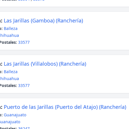
:
Las Jarillas (Gamboa) (Ranchería)
o:
Balleza
Chihuahua
Postales:
33577
:
Las Jarillas (Villalobos) (Ranchería)
o:
Balleza
Chihuahua
Postales:
33577
:
Puerto de las Jarillas (Puerto del Atajo) (Ranchería)
o:
Guanajuato
uanajuato
Postales:
36247