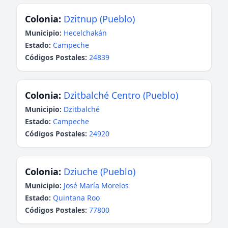
Colonia:
Dzitnup (Pueblo)
Municipio:
Hecelchakán
Estado:
Campeche
Códigos Postales:
24839
Colonia:
Dzitbalché Centro (Pueblo)
Municipio:
Dzitbalché
Estado:
Campeche
Códigos Postales:
24920
Colonia:
Dziuche (Pueblo)
Municipio:
José María Morelos
Estado:
Quintana Roo
Códigos Postales:
77800