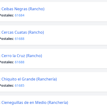
:
Ceibas Negras (Rancho)
Postales:
61684
:
Cercas Cuatas (Rancho)
Postales:
61688
:
Cerro la Cruz (Rancho)
Postales:
61688
:
Chiquito el Grande (Ranchería)
Postales:
61685
:
Cieneguillas de en Medio (Ranchería)