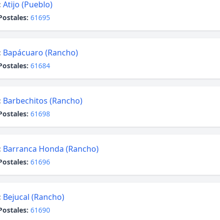
:
Atijo (Pueblo)
Postales:
61695
:
Bapácuaro (Rancho)
Postales:
61684
:
Barbechitos (Rancho)
Postales:
61698
:
Barranca Honda (Rancho)
Postales:
61696
:
Bejucal (Rancho)
Postales:
61690