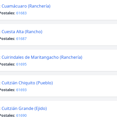
:
Cuamácuaro (Ranchería)
Postales:
61683
:
Cuesta Alta (Rancho)
Postales:
61687
:
Cuirindales de Maritangacho (Ranchería)
Postales:
61695
:
Cuitzián Chiquito (Pueblo)
Postales:
61693
:
Cuitzián Grande (Ejido)
Postales:
61690