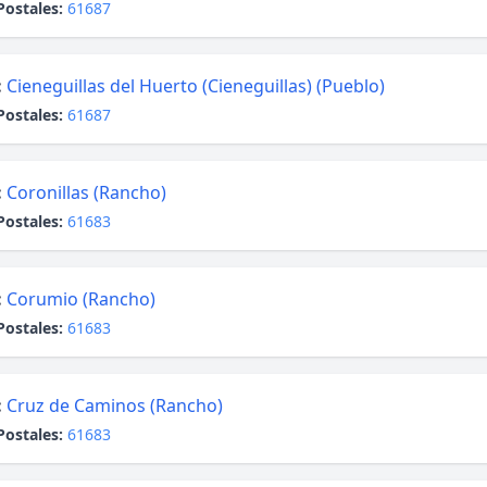
Postales:
61687
:
Cieneguillas del Huerto (Cieneguillas) (Pueblo)
Postales:
61687
:
Coronillas (Rancho)
Postales:
61683
:
Corumio (Rancho)
Postales:
61683
:
Cruz de Caminos (Rancho)
Postales:
61683