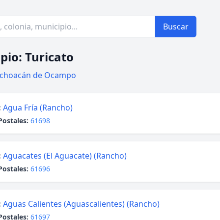
Buscar
pio: Turicato
choacán de Ocampo
:
Agua Fría (Rancho)
Postales:
61698
:
Aguacates (El Aguacate) (Rancho)
Postales:
61696
:
Aguas Calientes (Aguascalientes) (Rancho)
Postales:
61697