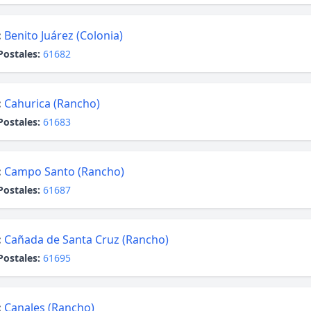
:
Benito Juárez (Colonia)
Postales:
61682
:
Cahurica (Rancho)
Postales:
61683
:
Campo Santo (Rancho)
Postales:
61687
:
Cañada de Santa Cruz (Rancho)
Postales:
61695
:
Canales (Rancho)