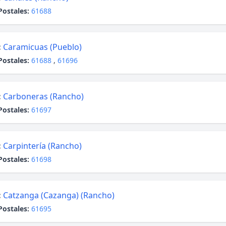
Postales:
61688
:
Caramicuas (Pueblo)
Postales:
61688
,
61696
:
Carboneras (Rancho)
Postales:
61697
:
Carpintería (Rancho)
Postales:
61698
:
Catzanga (Cazanga) (Rancho)
Postales:
61695