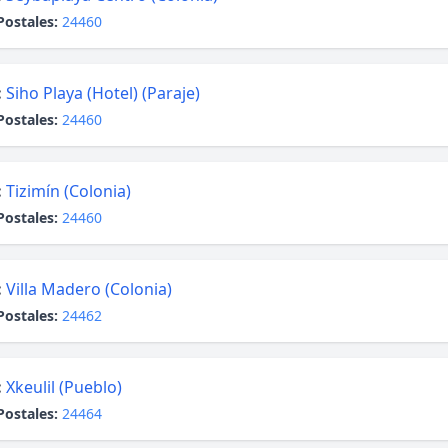
Postales:
24460
:
Siho Playa (Hotel) (Paraje)
Postales:
24460
:
Tizimín (Colonia)
Postales:
24460
:
Villa Madero (Colonia)
Postales:
24462
:
Xkeulil (Pueblo)
Postales:
24464