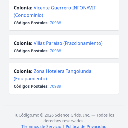
Colonia:
Vicente Guerrero INFONAVIT
(Condominio)
Códigos Postales:
70988
Colonia:
Villas Paraíso (Fraccionamiento)
Códigos Postales:
70988
Colonia:
Zona Hotelera Tangolunda
(Equipamiento)
Códigos Postales:
70989
TuCódigo.mx © 2026 Science Grids, Inc. — Todos los
derechos reservados.
Términos de Servicio
|
Política de Privacidad