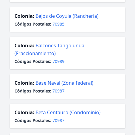
Colonia:
Bajos de Coyula (Ranchería)
Códigos Postales:
70985
Colonia:
Balcones Tangolunda
(Fraccionamiento)
Códigos Postales:
70989
Colonia:
Base Naval (Zona federal)
Códigos Postales:
70987
Colonia:
Beta Centauro (Condominio)
Códigos Postales:
70987