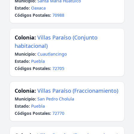
Municipio:
Santa María Huatulco
Estado:
Oaxaca
Códigos Postales:
70988
Colonia:
Villas Paraíso (Conjunto
habitacional)
Municipio:
Cuautlancingo
Estado:
Puebla
Códigos Postales:
72705
Colonia:
Villas Paraíso (Fraccionamiento)
Municipio:
San Pedro Cholula
Estado:
Puebla
Códigos Postales:
72770