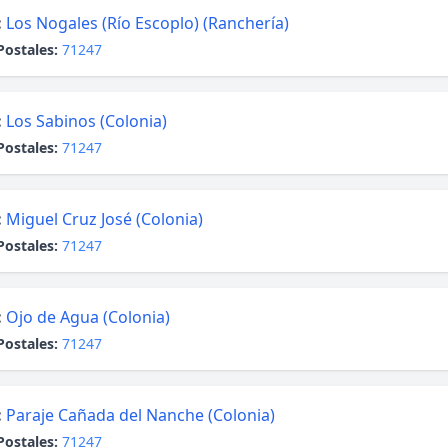
:
Los Nogales (Río Escoplo) (Ranchería)
Postales:
71247
:
Los Sabinos (Colonia)
Postales:
71247
:
Miguel Cruz José (Colonia)
Postales:
71247
:
Ojo de Agua (Colonia)
Postales:
71247
:
Paraje Cañada del Nanche (Colonia)
Postales:
71247