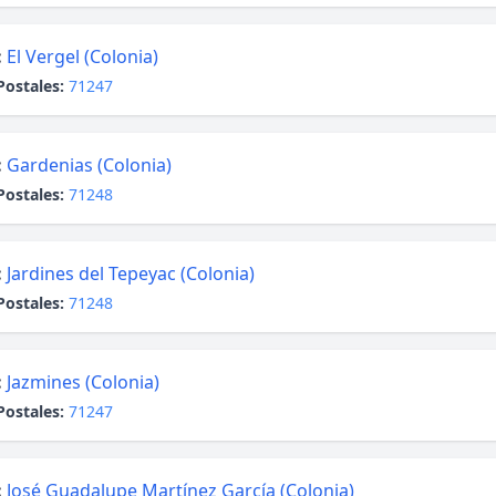
:
El Vergel (Colonia)
Postales:
71247
:
Gardenias (Colonia)
Postales:
71248
:
Jardines del Tepeyac (Colonia)
Postales:
71248
:
Jazmines (Colonia)
Postales:
71247
:
José Guadalupe Martínez García (Colonia)