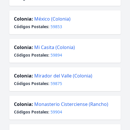
Colonia:
México (Colonia)
Códigos Postales:
59853
Colonia:
Mi Casita (Colonia)
Códigos Postales:
59894
Colonia:
Mirador del Valle (Colonia)
Códigos Postales:
59875
Colonia:
Monasterio Cisterciense (Rancho)
Códigos Postales:
59904