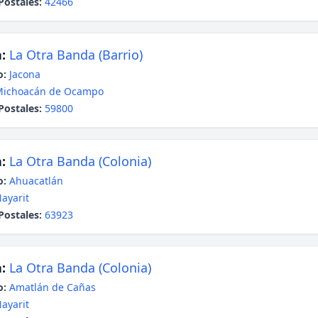
Postales:
42466
:
La Otra Banda (Barrio)
o:
Jacona
Michoacán de Ocampo
Postales:
59800
:
La Otra Banda (Colonia)
o:
Ahuacatlán
ayarit
Postales:
63923
:
La Otra Banda (Colonia)
o:
Amatlán de Cañas
ayarit