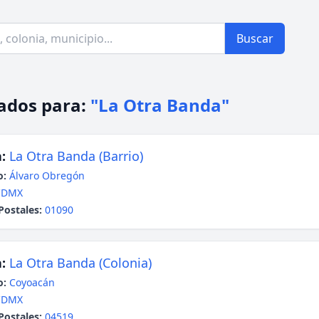
Buscar
ados para:
"La Otra Banda"
:
La Otra Banda (Barrio)
o:
Álvaro Obregón
CDMX
Postales:
01090
:
La Otra Banda (Colonia)
o:
Coyoacán
CDMX
Postales:
04519