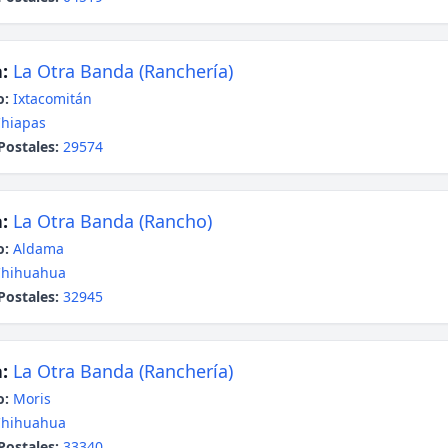
:
La Otra Banda (Ranchería)
o:
Ixtacomitán
hiapas
Postales:
29574
:
La Otra Banda (Rancho)
o:
Aldama
Chihuahua
Postales:
32945
:
La Otra Banda (Ranchería)
o:
Moris
Chihuahua
Postales:
33340