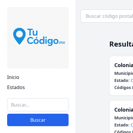
Result
Colonia
Municipi
Inicio
Estado:
Estados
Códigos 
Colonia
Municipi
Buscar
Estado:
Códigos 