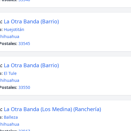
:
La Otra Banda (Barrio)
o:
Huejotitán
Chihuahua
Postales:
33545
:
La Otra Banda (Barrio)
o:
El Tule
Chihuahua
Postales:
33550
:
La Otra Banda (Los Medina) (Ranchería)
o:
Balleza
Chihuahua