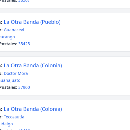
Postales:
33567
:
La Otra Banda (Pueblo)
o:
Guanaceví
Durango
Postales:
35425
:
La Otra Banda (Colonia)
o:
Doctor Mora
uanajuato
Postales:
37960
:
La Otra Banda (Colonia)
o:
Tecozautla
idalgo