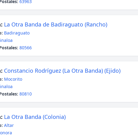
Postales:
63963
:
La Otra Banda de Badiraguato (Rancho)
o:
Badiraguato
inaloa
Postales:
80566
:
Constancio Rodríguez (La Otra Banda) (Ejido)
o:
Mocorito
inaloa
Postales:
80810
:
La Otra Banda (Colonia)
o:
Altar
onora