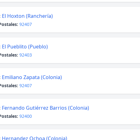
:
El Hoxton (Ranchería)
Postales:
92407
:
El Pueblito (Pueblo)
Postales:
92403
:
Emiliano Zapata (Colonia)
Postales:
92407
:
Fernando Gutiérrez Barrios (Colonia)
Postales:
92400
:
Hernandez Ochoa (Colonia)