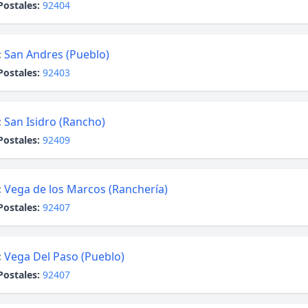
Postales:
92404
:
San Andres (Pueblo)
Postales:
92403
:
San Isidro (Rancho)
Postales:
92409
:
Vega de los Marcos (Ranchería)
Postales:
92407
:
Vega Del Paso (Pueblo)
Postales:
92407