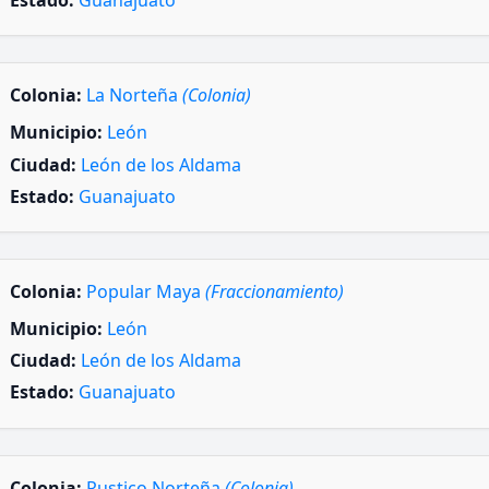
Estado:
Guanajuato
Colonia:
La Norteña
(Colonia)
Municipio:
León
Ciudad:
León de los Aldama
Estado:
Guanajuato
Colonia:
Popular Maya
(Fraccionamiento)
Municipio:
León
Ciudad:
León de los Aldama
Estado:
Guanajuato
Colonia:
Rustico Norteña
(Colonia)