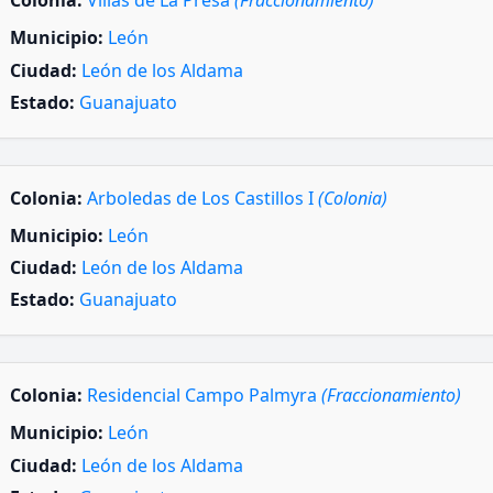
Colonia:
Villas de La Presa
(Fraccionamiento)
Municipio:
León
Ciudad:
León de los Aldama
Estado:
Guanajuato
Colonia:
Arboledas de Los Castillos I
(Colonia)
Municipio:
León
Ciudad:
León de los Aldama
Estado:
Guanajuato
Colonia:
Residencial Campo Palmyra
(Fraccionamiento)
Municipio:
León
Ciudad:
León de los Aldama