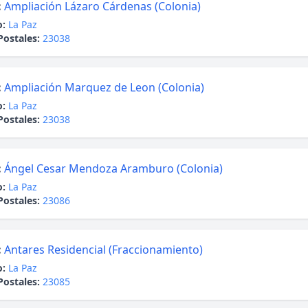
:
Ampliación Lázaro Cárdenas (Colonia)
o:
La Paz
Postales:
23038
:
Ampliación Marquez de Leon (Colonia)
o:
La Paz
Postales:
23038
:
Ángel Cesar Mendoza Aramburo (Colonia)
o:
La Paz
Postales:
23086
:
Antares Residencial (Fraccionamiento)
o:
La Paz
Postales:
23085