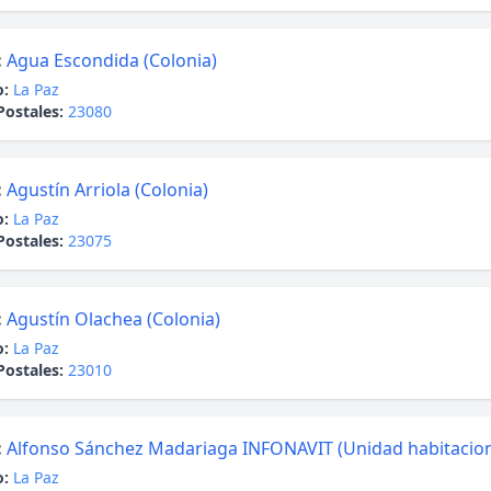
:
Agua Escondida (Colonia)
o:
La Paz
Postales:
23080
:
Agustín Arriola (Colonia)
o:
La Paz
Postales:
23075
:
Agustín Olachea (Colonia)
o:
La Paz
Postales:
23010
:
Alfonso Sánchez Madariaga INFONAVIT (Unidad habitacion
o:
La Paz