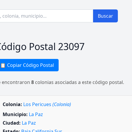
Buscar
ódigo Postal 23097
📋 Copiar Código Postal
e encontraron
8
colonias asociadas a este código postal.
Colonia:
Los Pericues
(Colonia)
Municipio:
La Paz
Ciudad:
La Paz
Estado:
Baja California Sur