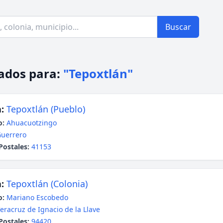
Buscar
ados para:
"Tepoxtlán"
:
Tepoxtlán (Pueblo)
o:
Ahuacuotzingo
uerrero
Postales:
41153
:
Tepoxtlán (Colonia)
o:
Mariano Escobedo
eracruz de Ignacio de la Llave
Postales:
94420