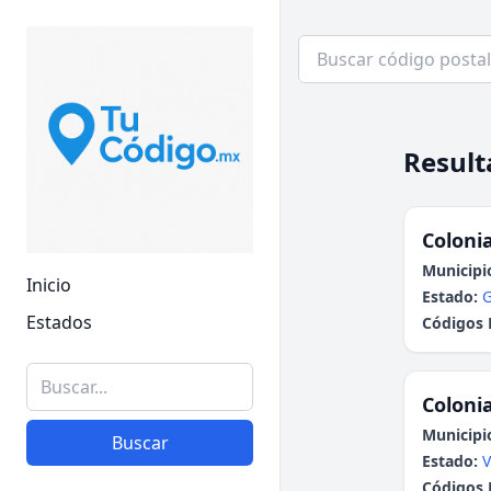
Result
Colonia
Municipi
Inicio
Estado:
G
Estados
Códigos 
Colonia
Municipi
Buscar
Estado:
V
Códigos 