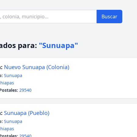
Buscar
ados para:
"Sunuapa"
:
Nuevo Sunuapa (Colonia)
o:
Sunuapa
hiapas
Postales:
29540
:
Sunuapa (Pueblo)
o:
Sunuapa
hiapas
Postales:
29540