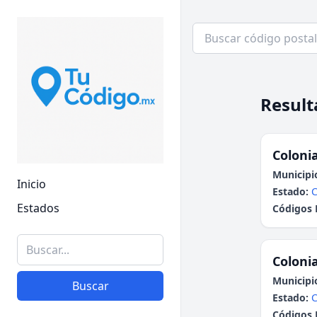
Result
Colonia
Municipi
Inicio
Estado:
C
Estados
Códigos 
Colonia
Municipi
Buscar
Estado:
C
Códigos 