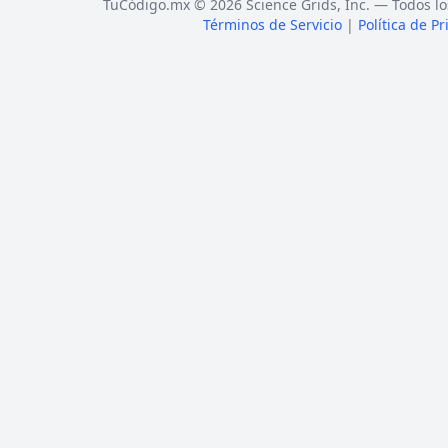
TuCódigo.mx © 2026 Science Grids, Inc. — Todos lo
Términos de Servicio
|
Política de P