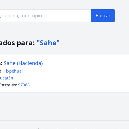
Buscar
ados para:
"Sahe"
:
Sahe (Hacienda)
o:
Tixpéhual
ucatán
Postales:
97388