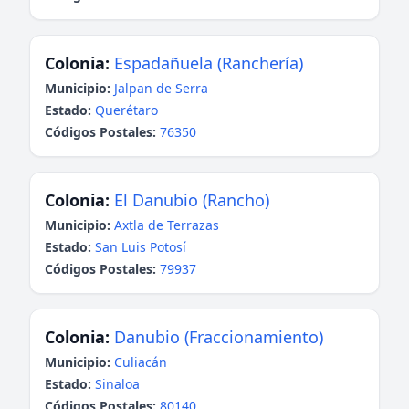
Colonia:
Espadañuela (Ranchería)
Municipio:
Jalpan de Serra
Estado:
Querétaro
Códigos Postales:
76350
Colonia:
El Danubio (Rancho)
Municipio:
Axtla de Terrazas
Estado:
San Luis Potosí
Códigos Postales:
79937
Colonia:
Danubio (Fraccionamiento)
Municipio:
Culiacán
Estado:
Sinaloa
Códigos Postales:
80140